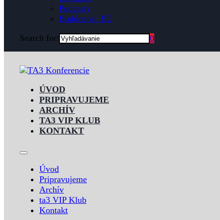
Podcasty
Budúcnosť EÚ
Search for:
0
ÚVOD
PRIPRAVUJEME
ARCHÍV
TA3 VIP KLUB
KONTAKT
Úvod
Pripravujeme
Archív
ta3 VIP Klub
Kontakt