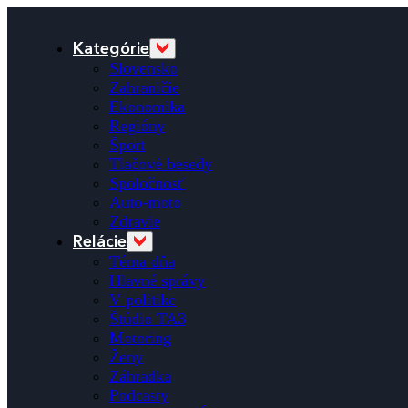
Kategórie
Slovensko
Zahraničie
Ekonomika
Regióny
Šport
Tlačové besedy
Spoločnosť
Auto-moto
Zdravie
Relácie
Téma dňa
Hlavné správy
V politike
Štúdio TA3
Motoring
Ženy
Záhradka
Podcasty