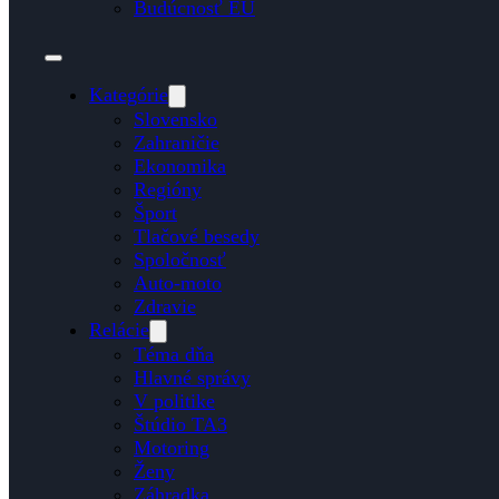
Budúcnosť EÚ
Kategórie
Slovensko
Zahraničie
Ekonomika
Regióny
Šport
Tlačové besedy
Spoločnosť
Auto-moto
Zdravie
Relácie
Téma dňa
Hlavné správy
V politike
Štúdio TA3
Motoring
Ženy
Záhradka