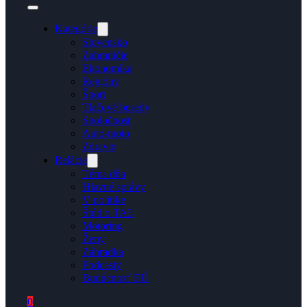
Kategórie
Slovensko
Zahraničie
Ekonomika
Regióny
Šport
Tlačové besedy
Spoločnosť
Auto-moto
Zdravie
Relácie
Téma dňa
Hlavné správy
V politike
Štúdio TA3
Motoring
Ženy
Záhradka
Podcasty
Budúcnosť EÚ
0