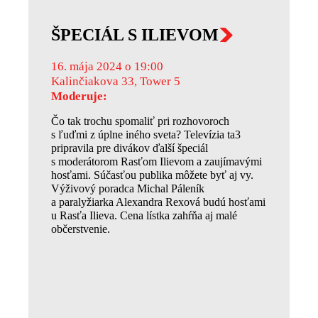
ŠPECIÁL S ILIEVOM
16. mája 2024 o 19:00
Kalinčiakova 33, Tower 5
Moderuje:
Čo tak trochu spomaliť pri rozhovoroch
s ľuďmi z úplne iného sveta? Televízia ta3
pripravila pre divákov ďalší špeciál
s moderátorom Rasťom Ilievom a zaujímavými
hosťami. Súčasťou publika môžete byť aj vy.
Výživový poradca Michal Páleník
a paralyžiarka Alexandra Rexová budú hosťami
u Rasťa Ilieva. Cena lístka zahŕňa aj malé
občerstvenie.