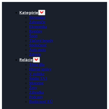
Kategórie
Slovensko
Zahraničie
Ekonomika
Regióny
Šport
Tlačové besedy
Spoločnosť
Auto-moto
Zdravie
Relácie
Téma dňa
Hlavné správy
V politike
Štúdio TA3
Motoring
Ženy
Záhradka
Podcasty
Budúcnosť EÚ