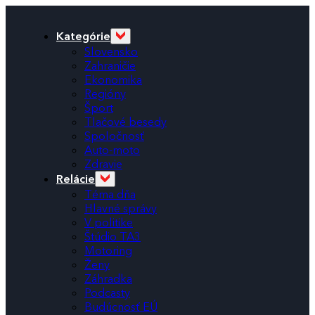
Kategórie
Slovensko
Zahraničie
Ekonomika
Regióny
Šport
Tlačové besedy
Spoločnosť
Auto-moto
Zdravie
Relácie
Téma dňa
Hlavné správy
V politike
Štúdio TA3
Motoring
Ženy
Záhradka
Podcasty
Budúcnosť EÚ