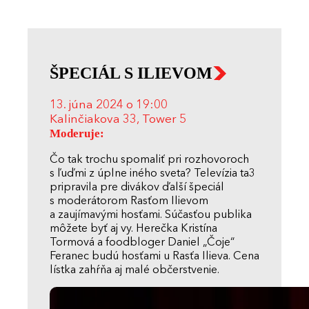
ŠPECIÁL S ILIEVOM
13. júna 2024 o 19:00
Kalinčiakova 33, Tower 5
Moderuje:
Čo tak trochu spomaliť pri rozhovoroch
s ľuďmi z úplne iného sveta? Televízia ta3
pripravila pre divákov ďalší špeciál
s moderátorom Rasťom Ilievom
a zaujímavými hosťami. Súčasťou publika
môžete byť aj vy. Herečka Kristína
Tormová a foodbloger Daniel „Čoje“
Feranec budú hosťami u Rasťa Ilieva. Cena
lístka zahŕňa aj malé občerstvenie.