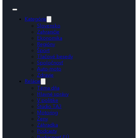
Kategórie
Slovensko
Zahraničie
Ekonomika
Regióny
Šport
Tlačové besedy
Spoločnosť
Auto-moto
Zdravie
Relácie
Téma dňa
Hlavné správy
V politike
Štúdio TA3
Motoring
Ženy
Záhradka
Podcasty
Budúcnosť EÚ